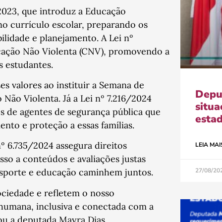
5/2023, que introduz a Educação
o currículo escolar, preparando os
ilidade e planejamento. A Lei nº
ação Não Violenta (CNV), promovendo a
s estudantes.
s valores ao instituir a Semana de
Depu
Não Violenta. Já a Lei nº 7.216/2024
situa
os de agentes de segurança pública que
esta
nto e proteção a essas famílias.
nº 6.735/2024 assegura direitos
LEIA MAI
sso a conteúdos e avaliações justas
27/08/20
esporte e educação caminhem juntos.
sociedade e refletem o nosso
umana, inclusiva e conectada com a
mou a deputada Mayra Dias.