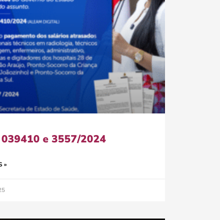
 039410 e 3557/2024
S »
25