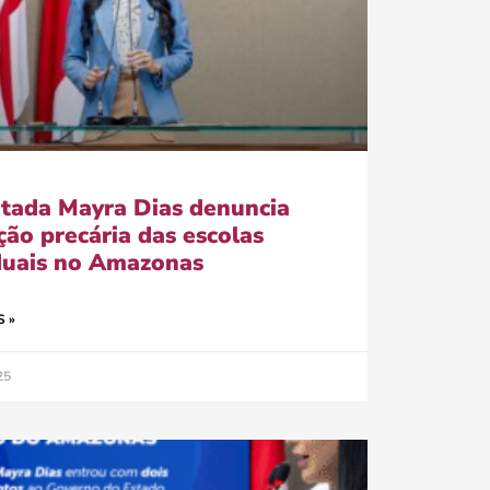
tada Mayra Dias denuncia
ção precária das escolas
duais no Amazonas
S »
25