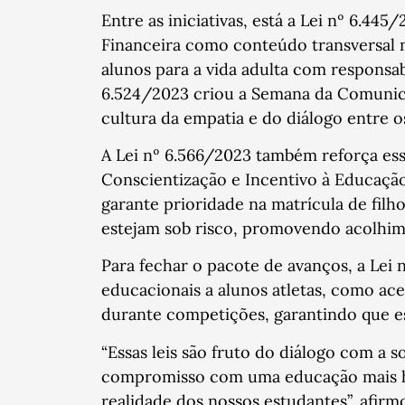
Entre as iniciativas, está a Lei nº 6.44
Financeira como conteúdo transversal n
alunos para a vida adulta com responsab
6.524/2023 criou a Semana da Comunic
cultura da empatia e do diálogo entre o
A Lei nº 6.566/2023 também reforça esse
Conscientização e Incentivo à Educação 
garante prioridade na matrícula de filh
estejam sob risco, promovendo acolhime
Para fechar o pacote de avanços, a Lei 
educacionais a alunos atletas, como ace
durante competições, garantindo que 
“Essas leis são fruto do diálogo com a 
compromisso com uma educação mais h
realidade dos nossos estudantes”, afir