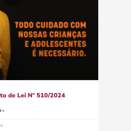
to de Lei Nº 510/2024
S »
25