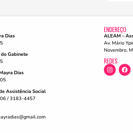
ENDEREÇO
ra Dias
ALEAM – Ass
85
Av. Mário Yp
Novembro, 
 do Gabinete
REDES
85
Mayra Dias
505
e Assistência Social
06 / 3183-4457
ayradias@gmail.com